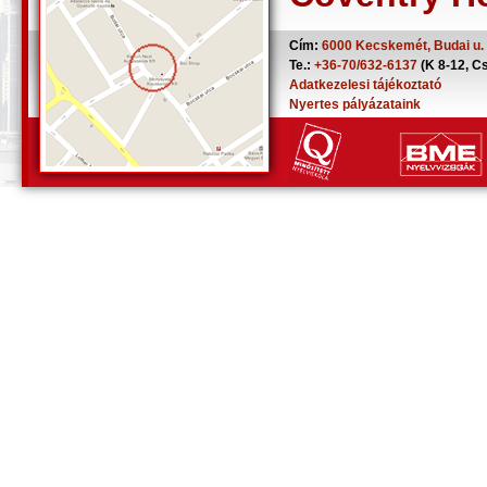
Cím:
6000 Kecskemét, Budai u. 1
Te.:
+36-70/632-6137
(K 8-12, C
Adatkezelesi tájékoztató
Nyertes pályázataink